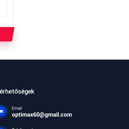
lérhetőségek
Email
optimax60@gmail.com