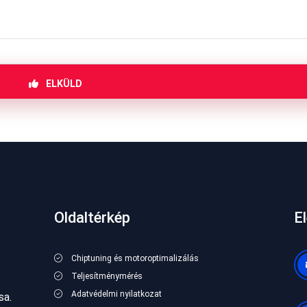
ELKÜLD
Oldaltérkép
E
Chiptuning és motoroptimalizálás
Teljesítménymérés
Adatvédelmi nyilatkozat
sa.