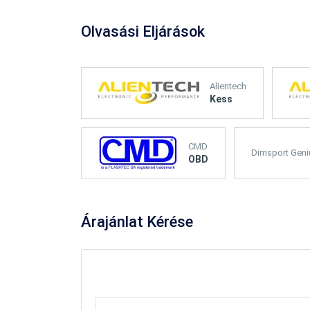
Olvasási Eljárások
Alientech
Kess
CMD
Dimsport Geni
OBD
Árajánlat
Kérése