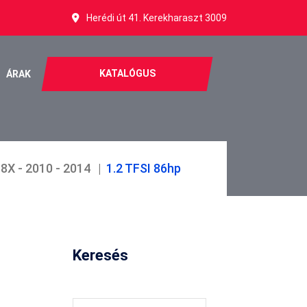
Herédi út 41. Kerekharaszt 3009
KATALÓGUS
ÁRAK
 8X - 2010 - 2014
1.2 TFSI 86hp
Keresés