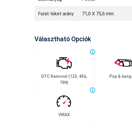
Furat-löket arány
71,0 X 75,6 mm
Választható Opciók
DTC Removal (123, 456,
Pop & bang
789)
VMAX