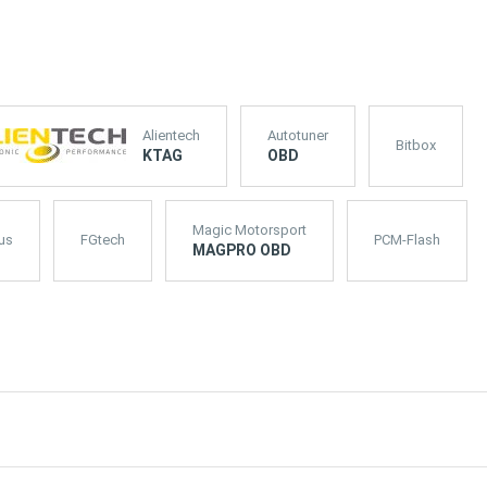
Alientech
Autotuner
Bitbox
KTAG
OBD
Magic Motorsport
us
FGtech
PCM-Flash
MAGPRO OBD