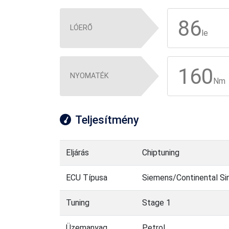
86
LÓERŐ
le
160
NYOMATÉK
Nm
Teljesítmény
Eljárás
Chiptuning
ECU Típusa
Siemens/Continental S
Tuning
Stage 1
Üzemanyag
Petrol