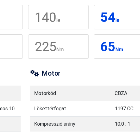
140
54
le
le
225
65
Nm
Nm
Motor
Motorkód
CBZA
imos 10
Lökettérfogat
1197 CC
Kompresszió arány
10,0 : 1