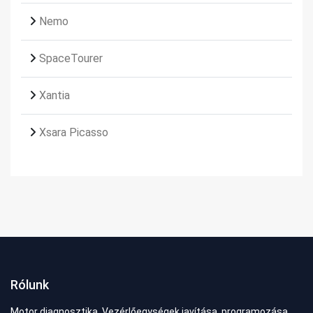
Nemo
SpaceTourer
Xantia
Xsara Picasso
Rólunk
Motor diagnosztika. Vezérlőegységek javítása, programozása.