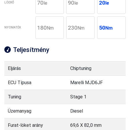
70
90
20
le
le
le
LÓERŐ
180
230
50
Nm
Nm
Nm
NYOMATÉK
Teljesítmény
Eljárás
Chiptuning
ECU Típusa
Marelli MJD6JF
Tuning
Stage 1
Üzemanyag
Diesel
Furat-löket arány
69,6 X 82,0 mm