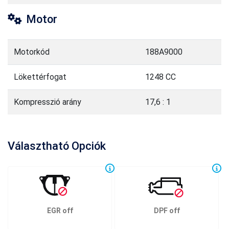
Motor
Motorkód
188A9000
Lökettérfogat
1248 CC
Kompresszió arány
17,6 : 1
Választható Opciók
EGR off
DPF off