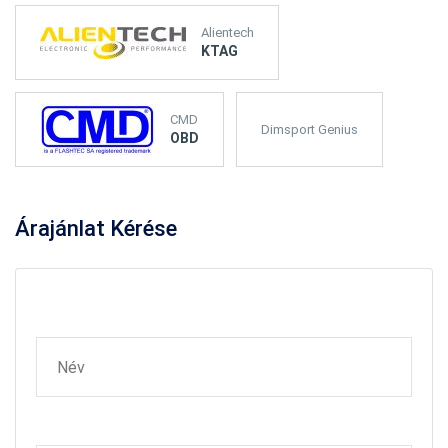
Alientech
KTAG
CMD
Dimsport Genius
OBD
Árajánlat
Kérése