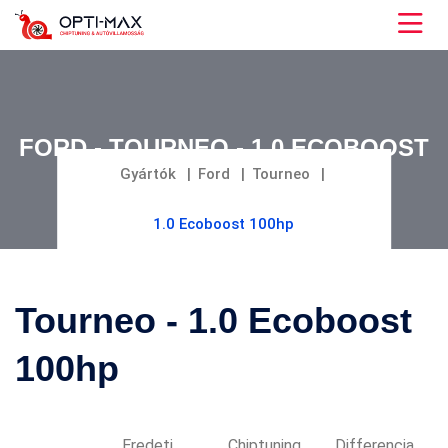
FORD - TOURNEO - 1.0 ECOBOOST
100HP
Gyártók
Ford
Tourneo
1.0 Ecoboost 100hp
Tourneo - 1.0 Ecoboost
100hp
Eredeti
Chiptuning
Differencia