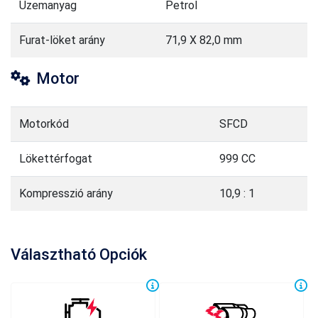
Üzemanyag
Petrol
Furat-löket arány
71,9 X 82,0 mm
Motor
Motorkód
SFCD
Lökettérfogat
999 CC
Kompresszió arány
10,9 : 1
Választható Opciók