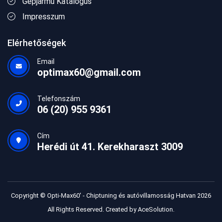
Gépjármű Katalógus
Impresszum
Elérhetőségek
Email
optimax60@gmail.com
Telefonszám
06 (20) 955 9361
Cím
Herédi út 41. Kerekharaszt 3009
Copyright © Opti-Max60' - Chiptuning és autóvillamosság Hatvan 2026
All Rights Reserved. Created by
AceSolution
.