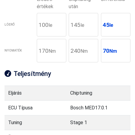
értékek
után
100
145
45
le
le
le
LÓERŐ
170
240
70
Nm
Nm
Nm
NYOMATÉK
Teljesítmény
Eljárás
Chiptuning
ECU Típusa
Bosch MED17.0.1
Tuning
Stage 1