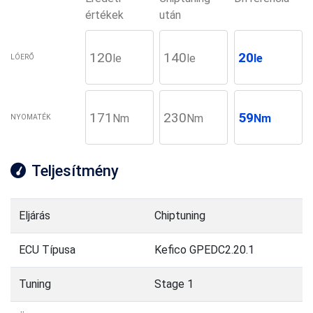
értékek
után
120
140
20
le
le
le
LÓERŐ
171
230
59
Nm
Nm
Nm
NYOMATÉK
Teljesítmény
Eljárás
Chiptuning
ECU Típusa
Kefico GPEDC2.20.1
Tuning
Stage 1