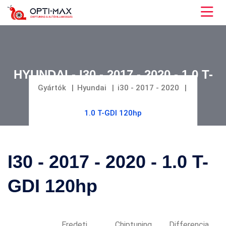
HYUNDAI - I30 - 2017 - 2020 - 1.0 T-
GDI 120HP
Gyártók
Hyundai
i30 - 2017 - 2020
1.0 T-GDI 120hp
I30 - 2017 - 2020 - 1.0 T-
GDI 120hp
Eredeti
Chiptuning
Differencia