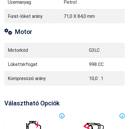
Üzemanyag
Petrol
Furat-löket arány
71,0 X 84,0 mm
Motor
Motorkód
G3LC
Lökettérfogat
998 CC
Kompresszió arány
10,0 : 1
Választható Opciók