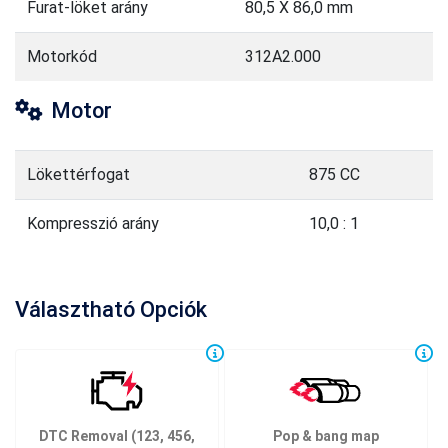
Furat-löket arány
80,5 X 86,0 mm
Motorkód
312A2.000
Motor
Lökettérfogat
875 CC
Kompresszió arány
10,0 : 1
Választható Opciók
DTC Removal (123, 456,
Pop & bang map