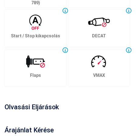
789)
Start / Stop kikapcsolás
DECAT
Flaps
VMAX
Olvasási Eljárások
Árajánlat
Kérése