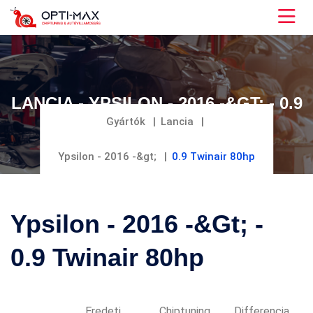
LANCIA - YPSILON - 2016 -&GT; - 0.9
TWINAIR 80HP
Gyártók
Lancia
Ypsilon - 2016 -&gt;
0.9 Twinair 80hp
Ypsilon - 2016 -&gt; -
0.9 Twinair 80hp
Eredeti
Chiptuning
Differencia