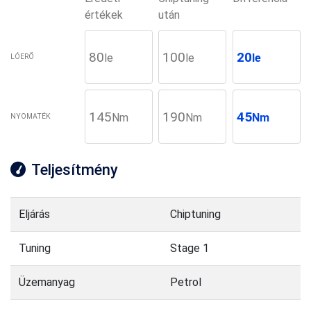
értékek
után
80
100
20
le
le
le
LÓERŐ
145
190
45
Nm
Nm
Nm
NYOMATÉK
Teljesítmény
Eljárás
Chiptuning
Tuning
Stage 1
Üzemanyag
Petrol