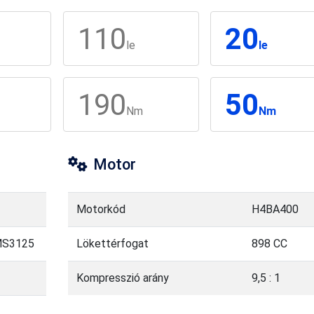
110
20
le
le
190
50
Nm
Nm
Motor
Motorkód
H4BA400
MS3125
Lökettérfogat
898 CC
Kompresszió arány
9,5 : 1