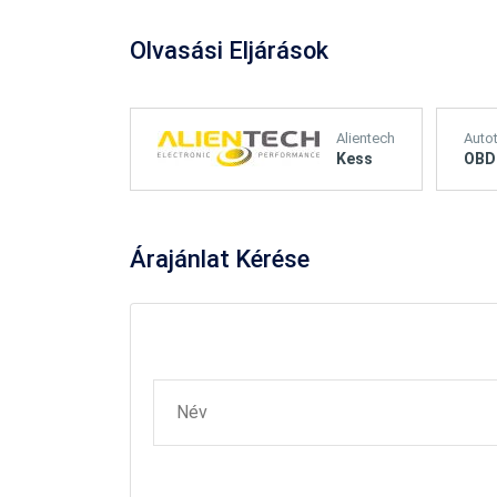
Olvasási Eljárások
Alientech
Auto
Kess
OBD
Árajánlat
Kérése