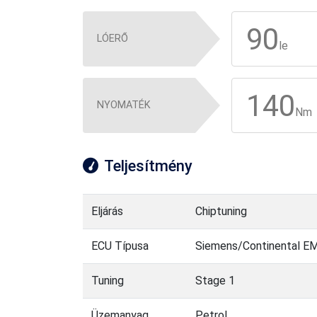
90
LÓERŐ
le
140
NYOMATÉK
Nm
Teljesítmény
Eljárás
Chiptuning
ECU Típusa
Siemens/Continental E
Tuning
Stage 1
Üzemanyag
Petrol