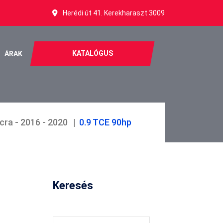
Herédi út 41. Kerekharaszt 3009
KATALÓGUS
ÁRAK
cra - 2016 - 2020
0.9 TCE 90hp
Keresés