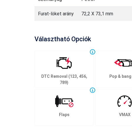
Furat-löket arány
72,2 X 73,1 mm
Választható Opciók
DTC Removal (123, 456,
Pop & bang
789)
Flaps
VMAX