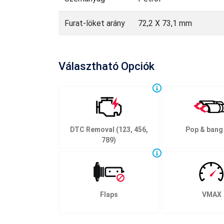
Furat-löket arány
72,2 X 73,1 mm
Választható Opciók
DTC Removal (123, 456,
Pop & bang
789)
Flaps
VMAX