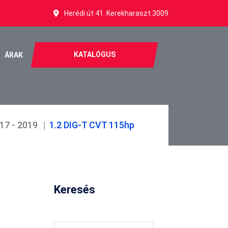
Herédi út 41. Kerekharaszt 3009
KATALÓGUS
ÁRAK
17 - 2019
1.2 DIG-T CVT 115hp
Keresés