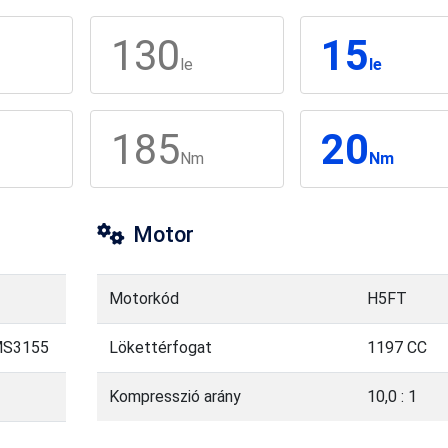
130
15
le
le
185
20
Nm
Nm
Motor
Motorkód
H5FT
MS3155
Lökettérfogat
1197 CC
Kompresszió arány
10,0 : 1