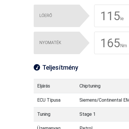
115
LÓERŐ
le
165
NYOMATÉK
Nm
Teljesítmény
Eljárás
Chiptuning
ECU Típusa
Siemens/Continental E
Tuning
Stage 1
Üzemanyag
Petrol