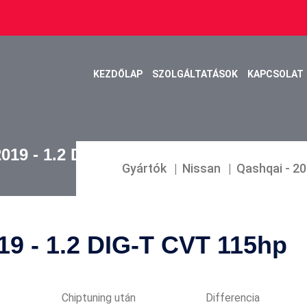
KEZDŐLAP
SZOLGÁLTATÁSOK
KAPCSOLAT
019 - 1.2 DIG-T CVT 115HP
Gyártók
Nissan
Qashqai - 20
019 - 1.2 DIG-T CVT 115hp
Chiptuning után
Differencia