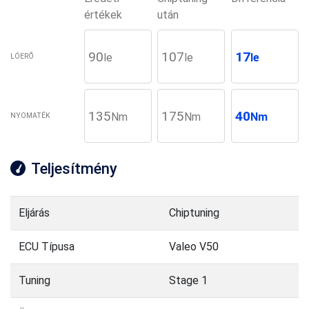
értékek
után
90
107
17
le
le
le
LÓERŐ
135
175
40
Nm
Nm
Nm
NYOMATÉK
Teljesítmény
Eljárás
Chiptuning
ECU Típusa
Valeo V50
Tuning
Stage 1