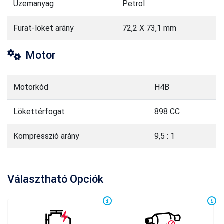
Üzemanyag
Petrol
Furat-löket arány
72,2 X 73,1 mm
Motor
Motorkód
H4B
Lökettérfogat
898 CC
Kompresszió arány
9,5 : 1
Választható Opciók