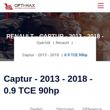
RENAULT - CAPTUR - 2013 - 2018 -
0.9 TCE 90HP
Gyártók
Renault
Captur - 2013 - 2018
0.9 TCE 90hp
Captur - 2013 - 2018 -
0.9 TCE 90hp
Eredeti
Chiptuning
Differencia