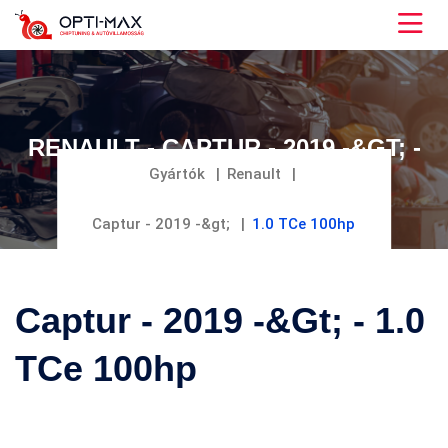
RENAULT - CAPTUR - 2019 -&GT; -
1.0 TCE 100HP
Gyártók
Renault
Captur - 2019 -&gt;
1.0 TCe 100hp
Captur - 2019 -&gt; - 1.0
TCe 100hp