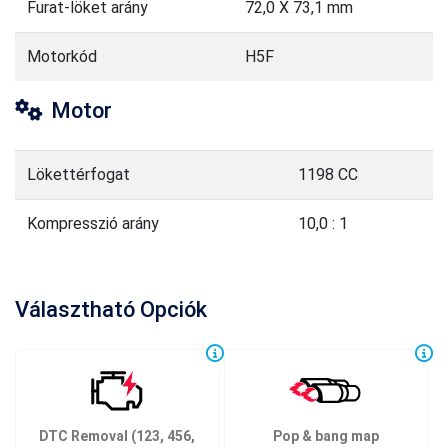
Furat-löket arány
72,0 X 73,1 mm
Motorkód
H5F
Motor
Lökettérfogat
1198 CC
Kompresszió arány
10,0 : 1
Választható Opciók
DTC Removal (123, 456,
Pop & bang map