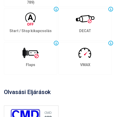
789)
Start / Stop kikapcsolás
DECAT
Flaps
VMAX
Olvasási Eljárások
CMD