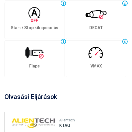
Start / Stop kikapcsolás
DECAT
Flaps
VMAX
Olvasási Eljárások
Alientech
KTAG