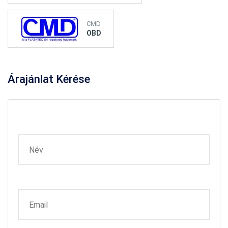
CMD
OBD
Árajánlat
Kérése