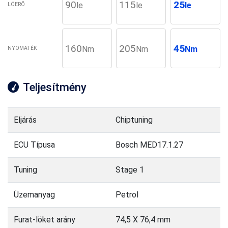
90
115
25
le
le
le
LÓERŐ
160
205
45
Nm
Nm
Nm
NYOMATÉK
Teljesítmény
Eljárás
Chiptuning
ECU Típusa
Bosch MED17.1.27
Tuning
Stage 1
Üzemanyag
Petrol
Furat-löket arány
74,5 X 76,4 mm