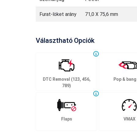
Furat-löket arány
71,0 X 75,6 mm
Választható Opciók
DTC Removal (123, 456,
Pop & bang
789)
Flaps
VMAX