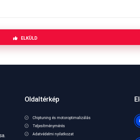
ELKÜLD
Oldaltérkép
E
Chiptuning és motoroptimalizálás
Teljesítménymérés
Adatvédelmi nyilatkozat
sa.