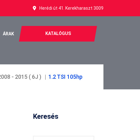
Herédi út 41. Kerekharaszt 3009
KATALÓGUS
ÁRAK
2008 - 2015 ( 6J )
1.2 TSI 105hp
Keresés