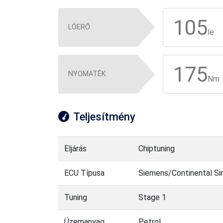
105
LÓERŐ
le
175
NYOMATÉK
Nm
Teljesítmény
Eljárás
Chiptuning
ECU Típusa
Siemens/Continental S
Tuning
Stage 1
Üzemanyag
Petrol