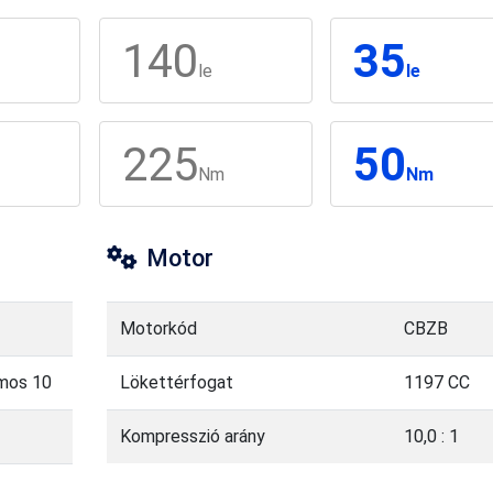
140
35
le
le
225
50
Nm
Nm
Motor
Motorkód
CBZB
imos 10
Lökettérfogat
1197 CC
Kompresszió arány
10,0 : 1