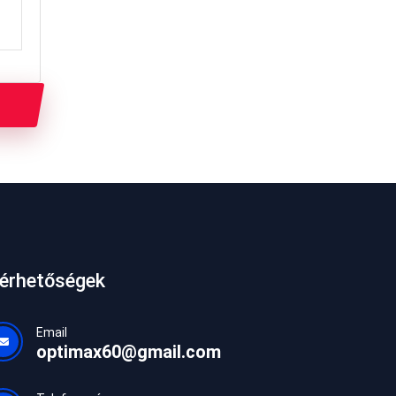
lérhetőségek
Email
optimax60@gmail.com