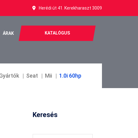
Herédi út 41. Kerekharaszt 3009
KATALÓGUS
ÁRAK
Gyártók
Seat
Mii
1.0i 60hp
Keresés