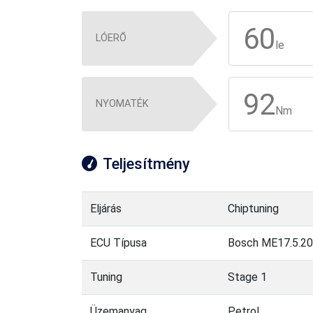
60
LÓERŐ
le
92
NYOMATÉK
Nm
Teljesítmény
Eljárás
Chiptuning
ECU Típusa
Bosch ME17.5.20
Tuning
Stage 1
Üzemanyag
Petrol