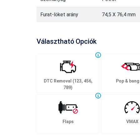
Furat-löket arány
74,5 X 76,4 mm
Választható Opciók
DTC Removal (123, 456,
Pop & bang
789)
Flaps
VMAX