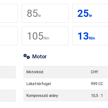
85
25
le
le
105
13
Nm
Nm
Motor
Motorkód
CHY
Lökettérfogat
999 CC
Kompresszió arány
10,5 : 1