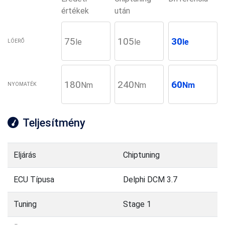
értékek
után
75
105
30
le
le
le
LÓERŐ
180
240
60
Nm
Nm
Nm
NYOMATÉK
Teljesítmény
Eljárás
Chiptuning
ECU Típusa
Delphi DCM 3.7
Tuning
Stage 1