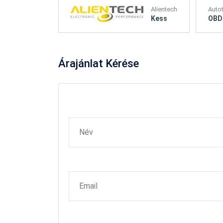
Alientech
Auto
Kess
OBD
Árajánlat
Kérése