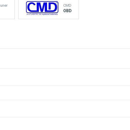
tuner
CMD
OBD