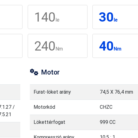
140
30
le
le
240
40
Nm
Nm
Motor
Furat-löket arány
74,5 X 76,4 mm
1.27 /
Motorkód
CHZC
.5.21
Lökettérfogat
999 CC
Kompresszió arány
10,5 : 1