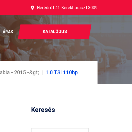
Herédi út 41. Kerekharaszt 3009
KATALÓGUS
ÁRAK
abia - 2015 -&gt;
1.0 TSI 110hp
Keresés