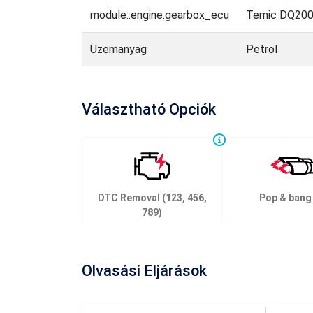
module::engine.gearbox_ecu
Temic DQ20
Üzemanyag
Petrol
Választható Opciók
DTC Removal (123, 456,
Pop & bang
789)
Olvasási Eljárások