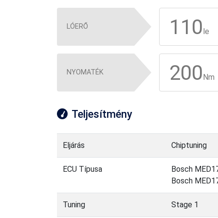
110
LÓERŐ
le
200
NYOMATÉK
Nm
Teljesítmény
Eljárás
Chiptuning
ECU Típusa
Bosch MED17.
Bosch MED17
Tuning
Stage 1