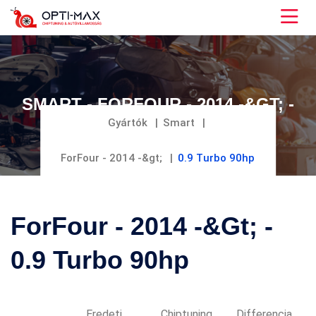
SMART - FORFOUR - 2014 -&GT; -
0.9 TURBO 90HP
Gyártók
Smart
ForFour - 2014 -&gt;
0.9 Turbo 90hp
ForFour - 2014 -&gt; -
0.9 Turbo 90hp
Eredeti
Chiptuning
Differencia