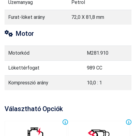
Üzemanyag
Petrol
Furat-löket arány
72,0 X 81,8 mm
Motor
Motorkód
M281.910
Lökettérfogat
989 CC
Kompresszió arány
10,0 : 1
Választható Opciók