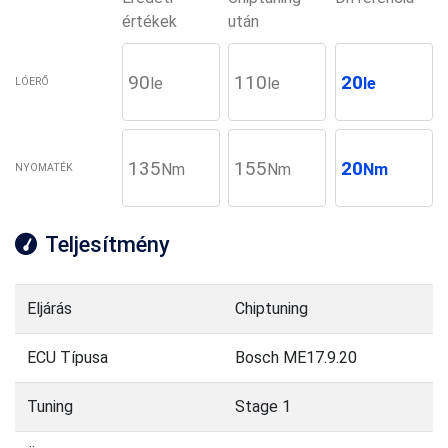
értékek
után
90
110
20
le
le
le
LÓERŐ
135
155
20
Nm
Nm
Nm
NYOMATÉK
Teljesítmény
Eljárás
Chiptuning
ECU Típusa
Bosch ME17.9.20
Tuning
Stage 1