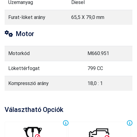
Üzemanyag
Diesel
Furat-löket arány
65,5 X 79,0 mm
Motor
Motorkód
M660.951
Lökettérfogat
799 CC
Kompresszió arány
18,0 : 1
Választható Opciók