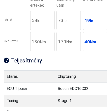
értékek
után
54
73
19
le
le
le
LÓERŐ
130
170
40
Nm
Nm
Nm
NYOMATÉK
Teljesítmény
Eljárás
Chiptuning
ECU Típusa
Bosch EDC16C32
Tuning
Stage 1