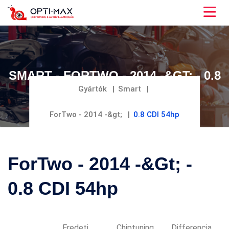
SMART - FORTWO - 2014 -&GT; - 0.8
CDI 54HP
Gyártók
Smart
ForTwo - 2014 -&gt;
0.8 CDI 54hp
ForTwo - 2014 -&gt; -
0.8 CDI 54hp
Eredeti
Chiptuning
Differencia