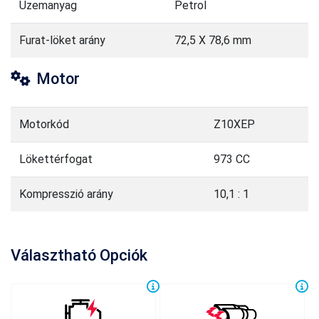
Üzemanyag
Petrol
Furat-löket arány
72,5 X 78,6 mm
Motor
Motorkód
Z10XEP
Lökettérfogat
973 CC
Kompresszió arány
10,1 : 1
Választható Opciók