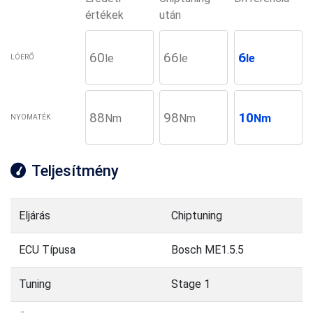
értékek
után
60
66
6
le
le
le
LÓERŐ
88
98
10
Nm
Nm
Nm
NYOMATÉK
Teljesítmény
Eljárás
Chiptuning
ECU Típusa
Bosch ME1.5.5
Tuning
Stage 1