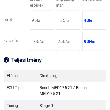
értékek
után
95
135
40
le
le
le
LÓERŐ
160
250
90
Nm
Nm
Nm
NYOMATÉK
Teljesítmény
Eljárás
Chiptuning
ECU Típusa
Bosch MED17.5.21 / Bosch
MED17.5.21
Tuning
Stage 1