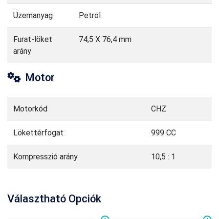
Üzemanyag
Petrol
Furat-löket
74,5 X 76,4 mm
arány
Motor
Motorkód
CHZ
Lökettérfogat
999 CC
Kompresszió arány
10,5 : 1
Választható Opciók