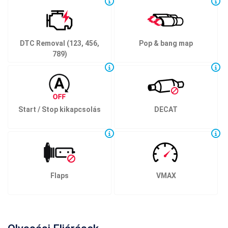
DTC Removal (123, 456,
Pop & bang map
789)
Start / Stop kikapcsolás
DECAT
Flaps
VMAX