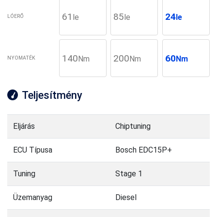
61
85
24
le
le
le
LÓERŐ
140
200
60
Nm
Nm
Nm
NYOMATÉK
Teljesítmény
Eljárás
Chiptuning
ECU Típusa
Bosch EDC15P+
Tuning
Stage 1
Üzemanyag
Diesel