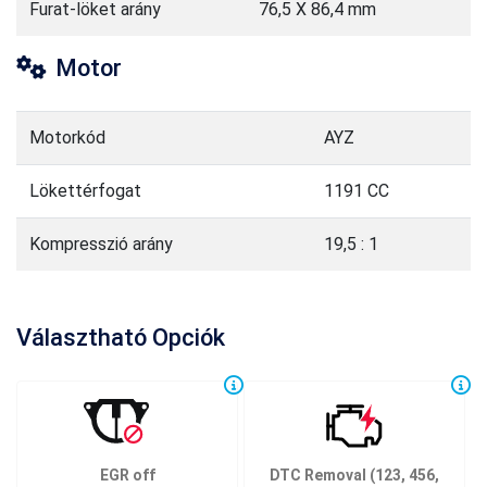
Furat-löket arány
76,5 X 86,4 mm
Motor
Motorkód
AYZ
Lökettérfogat
1191 CC
Kompresszió arány
19,5 : 1
Választható Opciók
EGR off
DTC Removal (123, 456,