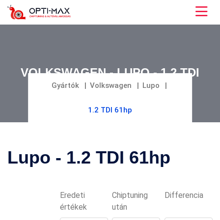
VOLKSWAGEN - LUPO - 1.2 TDI
61HP
Gyártók
Volkswagen
Lupo
1.2 TDI 61hp
Lupo - 1.2 TDI 61hp
Eredeti
Chiptuning
Differencia
értékek
után