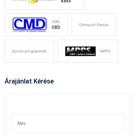
Kess
CMD
Dimsport Genius
OBD
Eprom programmer
MPPS
Árajánlat
Kérése